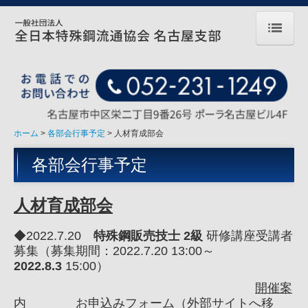
ホーム
組織
年間行事
ホーム
各部会行事予定
人材育成部会
各部会行事予定
各部会行事予定
総務部会
人材育成部会
人材育成部会
経営効率化部会
◆2022.7.20
特殊鋼販売技士 2級
研修講座受講者
募集（募集期間：2022.7.20 13:00～
内外交流部会
2022.8.3
15:00）
検定合格者発表
開催案
内
お申込みフォーム（外部サイトへ移